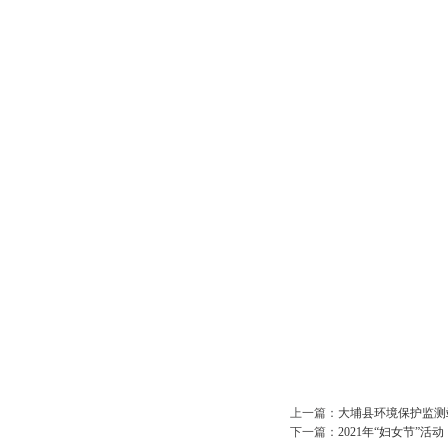
上一篇：
大埔县环境保护监测
下一篇：
2021年“妇女节”活动