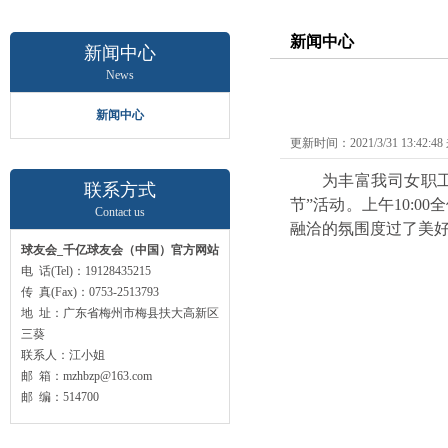
新闻中心
新闻中心
News
新闻中心
更新时间：2021/3/31 13:42
为丰富我司女职
联系方式
节”活动。上午
10:00
全
Contact us
融洽的氛围度过了美
球友会_千亿球友会（中国）官方网站
电 话(Tel)：19128435215
传 真(Fax)：0753-2513793
地 址：广东省梅州市梅县扶大高新区
三葵
联系人：江小姐
邮 箱：mzhbzp@163.com
邮 编：514700