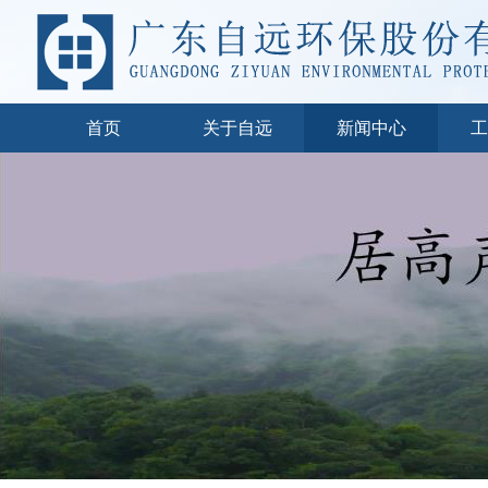
首页
关于自远
新闻中心
工