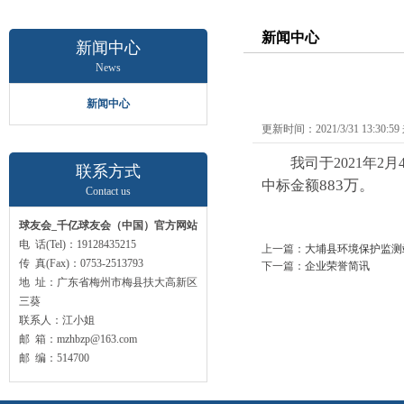
新闻中心
新闻中心
News
新闻中心
更新时间：2021/3/31 13:30
我司于
2021
年
2
月
联系方式
883
万。
中标金额
Contact us
球友会_千亿球友会（中国）官方网站
电 话(Tel)：19128435215
上一篇：
大埔县环境保护监测
传 真(Fax)：0753-2513793
下一篇：
企业荣誉简讯
地 址：广东省梅州市梅县扶大高新区
三葵
联系人：江小姐
邮 箱：mzhbzp@163.com
邮 编：514700