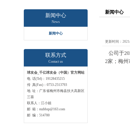
新闻中心
新闻中心
News
新闻中心
更新时间：2021/3
公司于
20
联系方式
2
家；梅州
Contact us
球友会_千亿球友会（中国）官方网站
电 话(Tel)：19128435215
传 真(Fax)：0753-2513793
地 址：广东省梅州市梅县扶大高新区
三葵
联系人：江小姐
邮 箱：mzhbzp@163.com
邮 编：514700