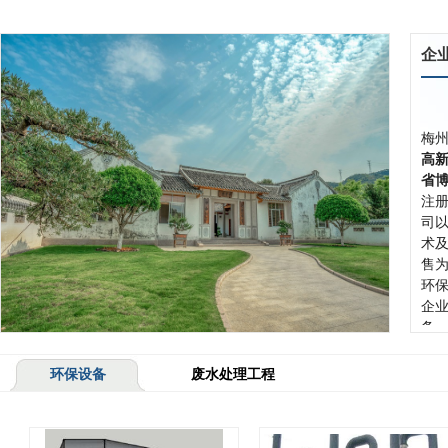
企
梅州
高
省
注册
司
术
售
环
企
务
市
较
环保设备
废水处理工程
较
级