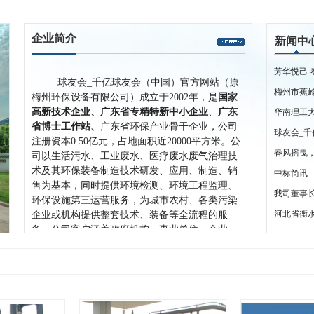
企业简介
新闻中
芳华悦己·
球友会_千亿球友会（中国）官方网站（原
梅州市蕉
梅州环保设备有限公司）成立于2002年，是
国家
高新技术企业、
广东省专精特新中小企业
、
广东
省博士工作站、
广东省环保产业骨干企业，
公司
球友会_
注册资本0.50亿元，占地面积近20000平方米。
公
春风摇曳
司以生活污水、工业废水、医疗废水废气治理技
术及其环保装备制造技术研发、应用、制造、销
中标简讯
售为基本，同时提供环境检测、环境工程监理、
我司董事
环保设施第三运营服务，为城市农村、各类污染
河北省衡
企业或机构提供整套技术、装备等全流程的服
务。公司客户涵盖政府机构、事业单位、企业，
市场区域主要分布在广东省、江西省等地并拥有
较强的市场知名度和行业认可度，区域竞争优势
较为明显。
公司拥有环境污染治理甲级资质（废水甲
级）、环保工程专业承包二级、市政公用工程施