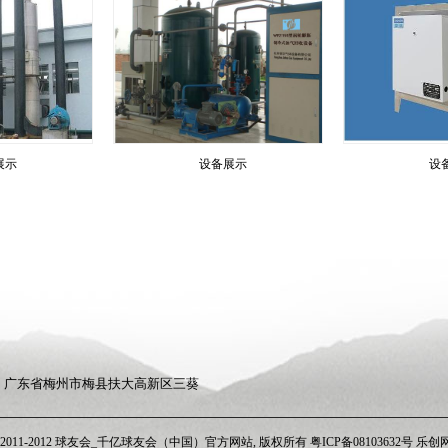
工总承包三级、工业废水处理设施运营服务（电
镀废水）二级、分散式生活污水处理设施运营服
务二级、环境工程监理、CMA认证等各类资质；
2017年通过质量管理体系（ISO9001）、环境管理
体系（ISO14001）、职业健康安全管理体系
（ISO45001）、售后服务认证体系认证，并每年
获得年审认定；是从事村镇生活污水、工业废水
废气等环保治理工程的设计、承建、托管运营服
展示
设备展示
设
务及环保治理装备的研发与生产和销售的专业环
保治理企业。
2020年7月公司中标工信部《2020年绿色制
造系统解决方案供应商-先进适用环保装备系统集
成应用-农村环保装备》全国招标项目，公司在同
行业同类装备名列全国第二；2021年，农村污水
治理技术入选环保部、科技部、工信部、发改
委、财政部五部委推广技术（《国家鼓励发展的
重大环保技术装备目录》），并获批2022年中国
环保产业协会环境保护实用技术推广名录。
3793 地 址：广东省梅州市梅县扶大高新区三葵
公司设置12个业务部门和管理支持部门、1
个梅州市市级企业技术中心、1个广东省村镇生活
污水治理及装备（自远）工程技术研究中心以及1
t@ 2011-2012 球友会_千亿球友会（中国）官方网站, 版权所有 粤ICP备08103632号
乐创
个分支机构（江西省赣州分公司），于2017年、